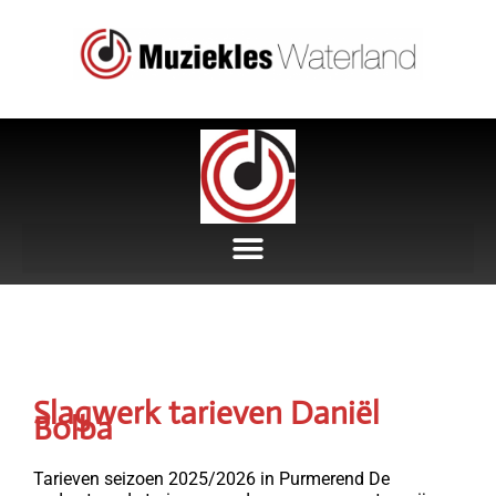
Slagwerk tarieven Daniël
Bolba
Tarieven seizoen 2025/2026 in Purmerend De