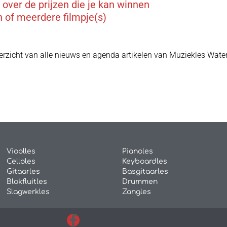
over de prijzen die je kan winnen
 of meerdere filmpje(s)
rzicht van alle nieuws en agenda artikelen van Muziekles Wate
Vioolles
Pianoles
Celloles
Keyboardles
Gitaarles
Basgitaarles
Blokfluitles
Drummen
Slagwerkles
Zangles