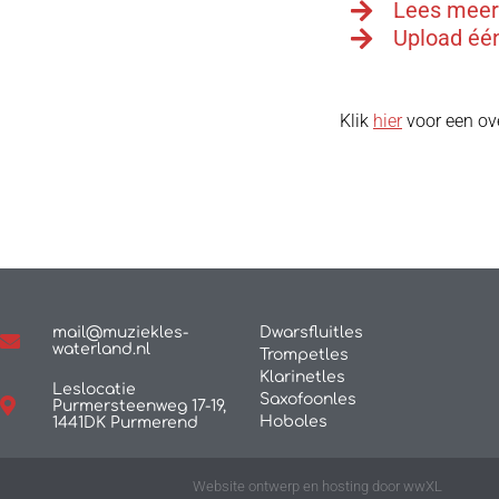
Lees meer 
Upload één
Klik
hier
voor een ove
mail@muziekles-
Dwarsfluitles
waterland.nl
Trompetles
Klarinetles
Leslocatie
Saxofoonles
Purmersteenweg 17-19,
Hoboles
1441DK Purmerend
Website ontwerp en hosting door wwXL