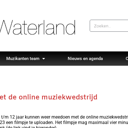
Muzikanten team
Nieuws en agenda
C
t de online muziekwedstrijd
4 t/m 12 jaar kunnen weer meedoen met de online muziekwedstrij
23 een filmpje te uploaden. Het filmpje mag maximaal vier min
nk (de link vind je hieronder).