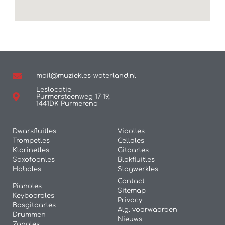
mail@muziekles-waterland.nl
Leslocatie
Purmersteenweg 17-19,
1441DK Purmerend
Dwarsfluitles
Vioolles
Trompetles
Celloles
Klarinetles
Gitaarles
Saxofoonles
Blokfluitles
Hoboles
Slagwerkles
Contact
Pianoles
Sitemap
Keyboardles
Privacy
Basgitaarles
Alg. voorwaarden
Drummen
Nieuws
Zangles