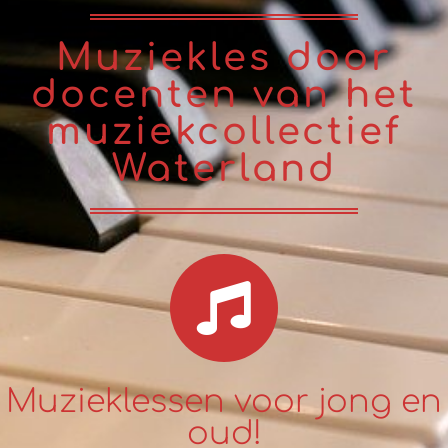
Muziekles door
docenten van het
muziekcollectief
Waterland
Muzieklessen voor jong en
oud!